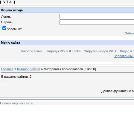
[
- V T A -
]
Форма входа
Логин:
Пароль:
запомнить
Забыл
Меню сайта
Новости Клана
Награды Worl Of Tanks
Загрузка модов WOT
Видео и 
Вербовочный
Главная
»
Каталог сайтов
» Материалы пользователя [KillerDr]
В разделе сайтов
:
0
Данная функция не а
Полная версия сайта