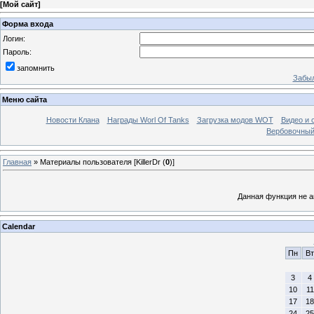
[
Мой сайт
]
Форма входа
Логин:
Пароль:
запомнить
Забыл
Меню сайта
Новости Клана
Награды Worl Of Tanks
Загрузка модов WOT
Видео и 
Вербовочный
Главная
»
Материалы пользователя [KillerDr (
0
)]
Данная функция не а
Calendar
Пн
Вт
3
4
10
11
17
18
24
25