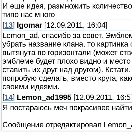
И еще идея, размножить количество 
типо нас много
[
13
]
Igomar
[12.09.2011, 16:04]
Lemon_ad, спасибо за совет. Эмблем
убрать название клана, то картинка
вытянута по горизонтали (может ств
эмблеме будет плохо видно и место
ставить их друг над другом). Кстати,
попробую сделать, вместо круга, ка
своими идеями.
[
14
]
Lemon_ad1995
[12.09.2011, 16:5
Я постараюсь меч покрасивее найти.
Сообщение отредактировал
Lemon_