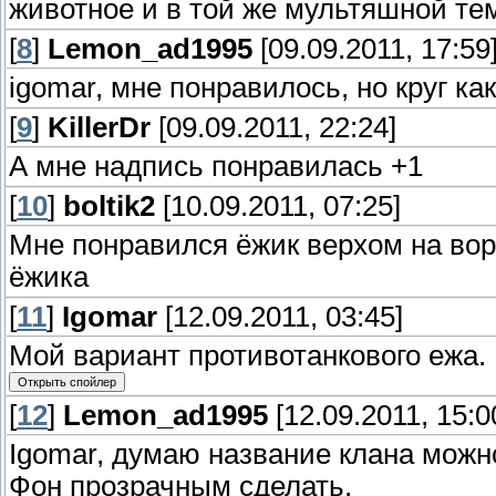
животное и в той же мультяшной тем
[
8
]
Lemon_ad1995
[09.09.2011, 17:59
igomar, мне понравилось, но круг ка
[
9
]
KillerDr
[09.09.2011, 22:24]
А мне надпись понравилась +1
[
10
]
boltik2
[10.09.2011, 07:25]
Мне понравился ёжик верхом на вор
ёжика
[
11
]
Igomar
[12.09.2011, 03:45]
Мой вариант противотанкового ежа.
[
12
]
Lemon_ad1995
[12.09.2011, 15:0
Igomar, думаю название клана можн
Фон прозрачным сделать.