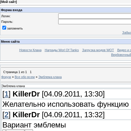
[
Мой сайт
]
Форма входа
Логин:
Пароль:
запомнить
Забыл
Меню сайта
Новости Клана
Награды Worl Of Tanks
Загрузка модов WOT
Видео и 
Вербовочный
Страница
1
из
1
1
Форум
»
Все обо всем
»
Эмблема клана
Эмблема клана
[
1
]
KillerDr
[04.09.2011, 13:30]
Желательно использовать функцию 
[
2
]
KillerDr
[04.09.2011, 13:32]
Вариант эмблемы